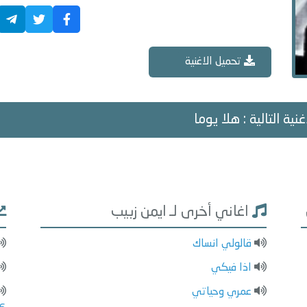
تحميل الاغنية
غنية التالية : هلا يوما
اغاني أخرى لـ ايمن زبيب
قالولي انساك
اذا فيكي
عمري وحياتي