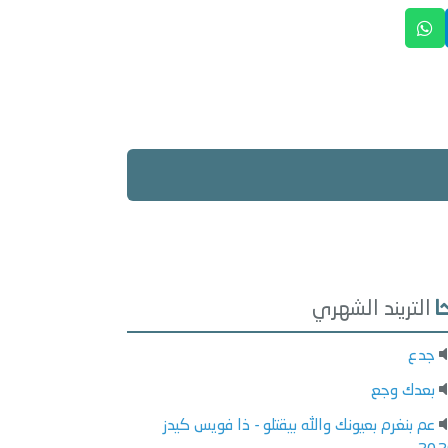
التريند الشهري
جدع
بعدك وجع
عم بنغرم بعيونك والله بيقتلو - ذا فويس كيدز