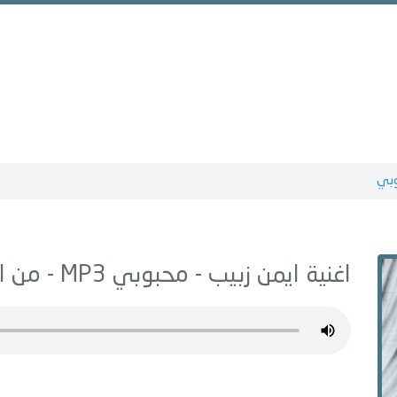
بي
اغنية ايمن زبيب -
محبوبي
MP3 - من البوم