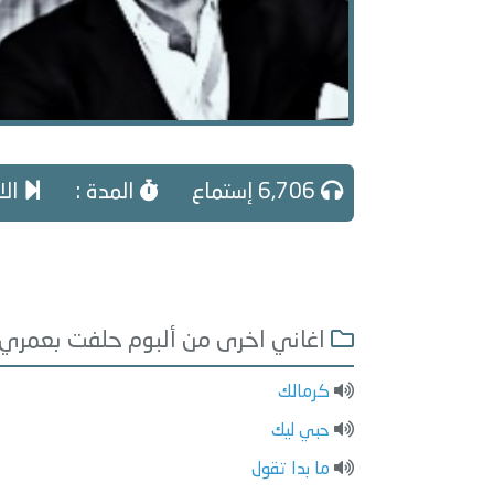
6,706 إستماع
المدة :
الا
اغاني اخرى من ألبوم حلفت بعمري
كرمالك
حبي ليك
ما بدا تقول