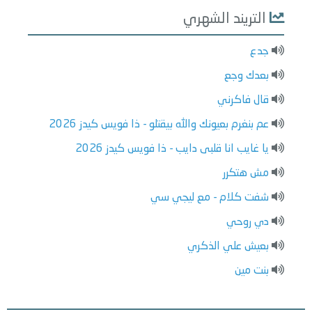
التريند الشهري
جدع
بعدك وجع
قال فاكرني
عم بنغرم بعيونك والله بيقتلو - ذا فويس كيدز 2026
يا غايب انا قلبى دايب - ذا فويس كيدز 2026
مش هتكرر
شفت كلام - مع ليجي سي
دي روحي
بعيش علي الذكري
بنت مين