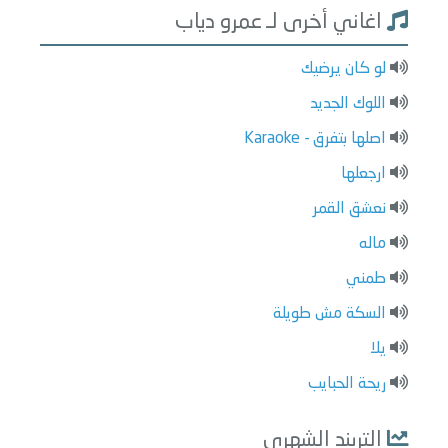
اغاني أخرى لـ عمرو دياب
لو كان يرضيك
اللوك الجديد
اصلها بتفرق - Karaoke
ارجعلها
نعشق القمر
ماله
طمني
السكة مش طويلة
يلا
ريحة الحبايب
التريند الشهري