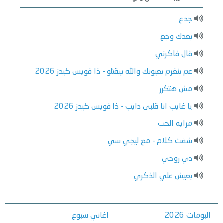
جدع
بعدك وجع
قال فاكرني
عم بنغرم بعيونك والله بيقتلو - ذا فويس كيدز 2026
مش هتكرر
يا غايب انا قلبى دايب - ذا فويس كيدز 2026
مرايه الحب
شفت كلام - مع ليجي سي
دي روحي
بعيش علي الذكري
البومات 2026
اغاني سبوع