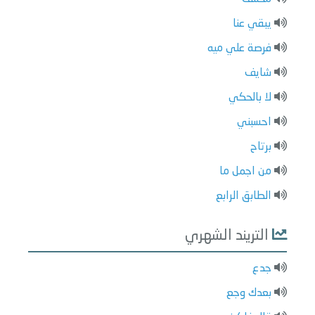
يبقي عنا
فرصة علي ميه
شايف
لا بالحكي
احسبني
برتاح
من اجمل ما
الطابق الرابع
التريند الشهري
جدع
بعدك وجع