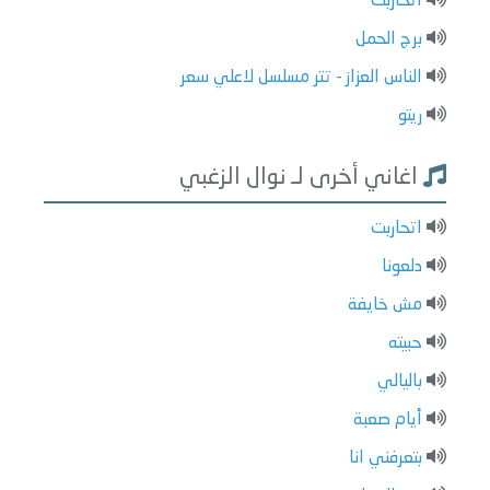
اتحاربت
برج الحمل
الناس العزاز - تتر مسلسل لاعلي سعر
ريتو
اغاني أخرى لـ نوال الزغبي
اتحاربت
دلعونا
مش خايفة
حبيته
باليالي
أيام صعبة
بتعرفني انا