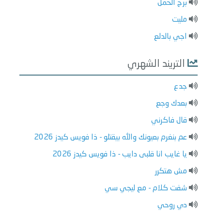
برج الحمل
مليت
اجي بالدلع
التريند الشهري
جدع
بعدك وجع
قال فاكرني
عم بنغرم بعيونك والله بيقتلو - ذا فويس كيدز 2026
يا غايب انا قلبى دايب - ذا فويس كيدز 2026
مش هتكرر
شفت كلام - مع ليجي سي
دي روحي