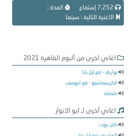
7,252 إستماع
المدة :
الاغنية التالية : سينما
اغاني اخرى من ألبوم القاهرة 2021
بوازيك - مع ليل بابا
الكريسماسيتو - مع ابيوسف
خلصانة
اغاني أخرى لـ ابو الانوار
كان جوت
العباسيه - مع ليل بابا