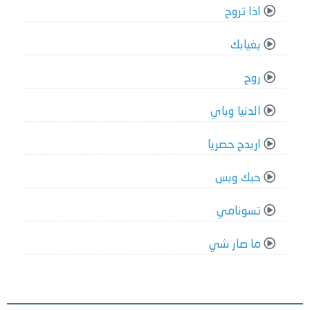
اذا تروح
بغيابك
روح
الدنيا وباي
اريدج حصريا
حبك وبس
تسونامي
ما صار شي