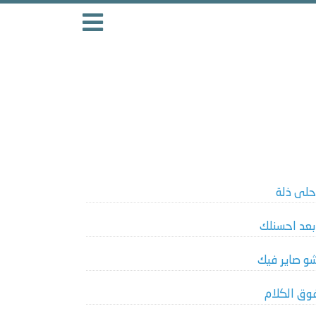
حلى ذلة
بعد احسنلك
و صاير فيك
وق الكلام