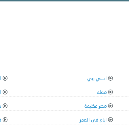
ادعي ربي
ا
معك
ا
مصر عظيمة
ش
ايام في العمر
ف