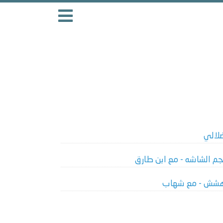
لالي
جم الشاشه - مع ابن طارق
شش - مع شهاب