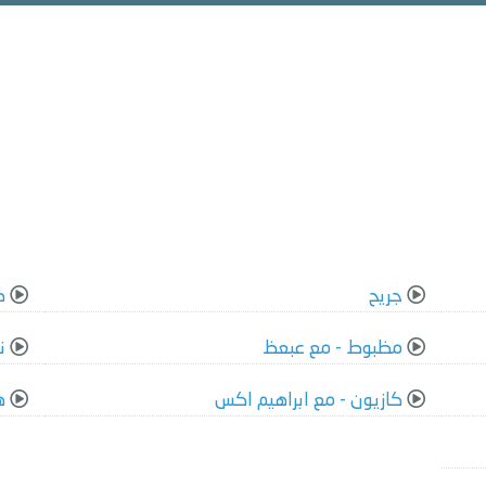
جريح
ض
مظبوط - مع عبعظ
ن
كازيون - مع ابراهيم اكس
ه