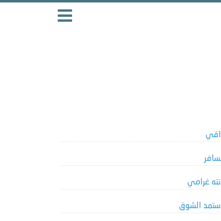
اقي
سافر
نته غرامي
ستمد الشوق