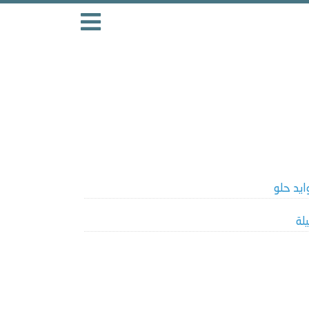
ايد حلو
يلة