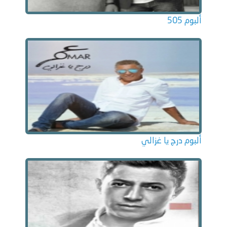
ألبوم 505
ألبوم درج يا غزالي