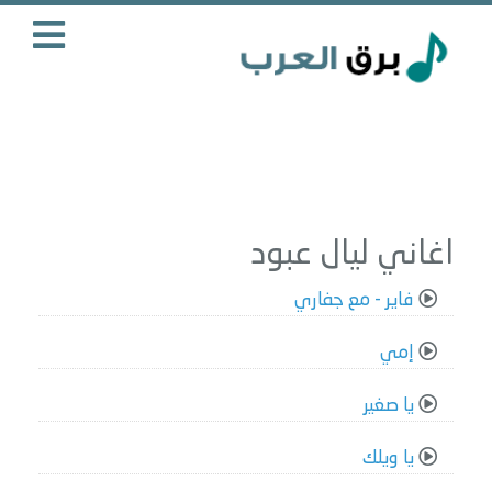
اغاني ليال عبود
فاير - مع جفاري
إمي
يا صغير
يا ويلك