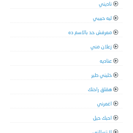
ناديني
ليه حبيبي
معرفش حد بالاسم ده
زعلان مني
عناديه
خليني طير
هقلق راحتك
اغمرني
احبك حيل
لا تسالني