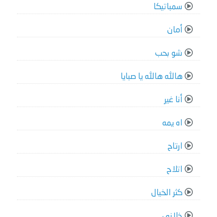
سمباتيكا
أمان
شو بحب
هالله هالله يا صبايا
أنا غير
اه يمه
ارتاح
اتلاح
كثر الخيال
خلاني