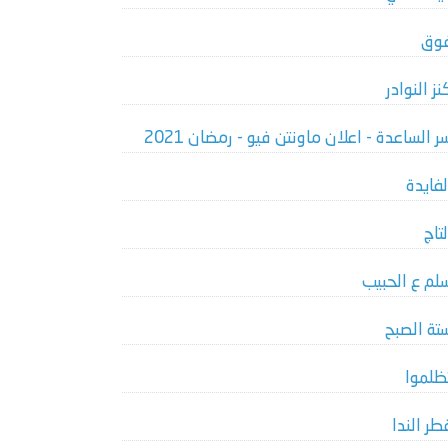
وق
نز النوادر
ر الساعدة - اعلان ماونتن فيو - رمضان 2021
لفايدة
لتاج
لم ع الحبيب
تة الصبح
ظلموا
طر الندا