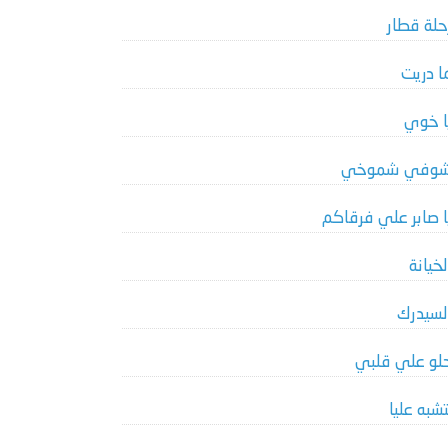
حلة قطار
ا دريت
ا خوي
وفي شموخي
ا صابر علي فرقاكم
لخيانة
لسيدرك
لو علي قلبي
تشبه عليا