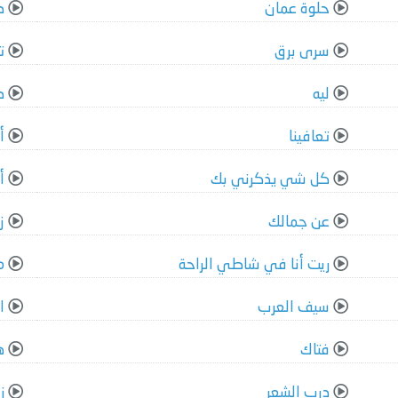
حلوة عمان
د
سرى برق
ت
ليه
د
تعافينا
أ
كل شي يذكرني بك
أ
عن جمالك
ز
ريت أنا في شاطي الراحة
م
سيف العرب
ا
فتاك
ه
درب الشعر
ز