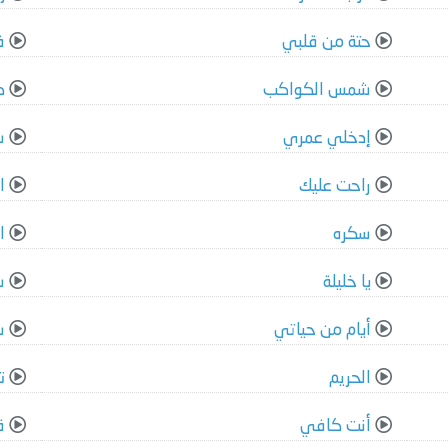
حتة من قلبي
ف
شمس الكواكب
ك
إدخلي عمري
س
راحت عليك
ا
سكره
ا
يا خليلة
س
أيام من حياتي
س
الحريم
ت
أنت كافي
ق