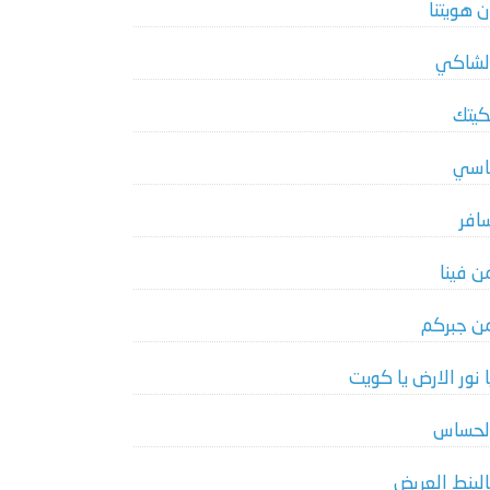
ن هويتنا
لشاكي
كيتك
اسي
افر
ن فينا
ن جبركم
ا نور الارض يا كويت
لحساس
البنط العريض