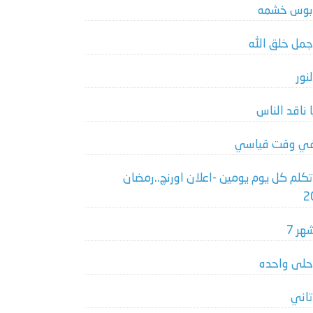
بوس خشمه
جمل خلق الله
لنور
ا ناقد الناس
ي وقت قياسي
تكلم كل يوم يومين -اعلان اورنچ..رمضان
2
هر 7
حلى واحده
تاني