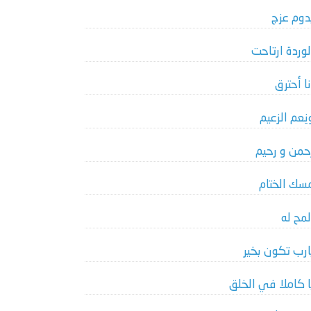
دوم عزج
لوردة ارتاحت
نا أحترق
نِعم الزعيم
حمن و رحيم
سك الختام
لمح له
ارب تكون بخير
ا كاملا في الخلق