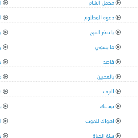
محمل الشام
ا
دعوة المظلوم
ا
يا صغر الفرح
ب
ما يسوي
ب
قاصد
س
يالمحبين
م
الترف
م
بودعك
ي
اهواك للموت
ا
سنة الحياة
ب