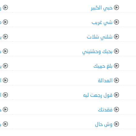
حبي الكبير
ر
شي غريب
م
شلني شلات
ي
بحبك وحشتيني
ش
بلغ حبيبك
ي
العدالة
ا
قول رجعت ليه
ا
فقدتك
ح
وش حال
ب