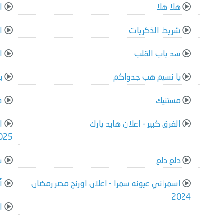
هلا هلا
ا
شريط الذكريات
ا
سد باب القلب
ا
يا نسيم هب جدواكم
ي
مستنيك
ف
الفرق كبير - اعلان هايد بارك
ا
025
دلع دلع
ش
اسمراني عيونه سمرا - اعلان اورنچ مصر رمضان
أ
2024
ا