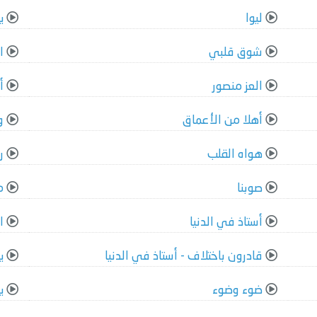
ليوا
ي
شوق قلبي
ا
العز منصور
أ
أهلا من الأعماق
و
هواه القلب
ر
صوبنا
م
أستاذ في الدنيا
ا
قادرون باختلاف - أستاذ في الدنيا
ي
ضوء وضوء
ي