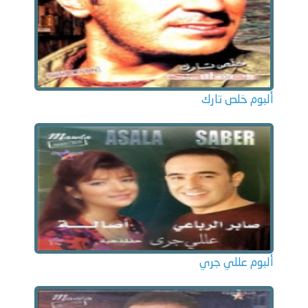
ألبوم خلص تارك
ألبوم عللي جري