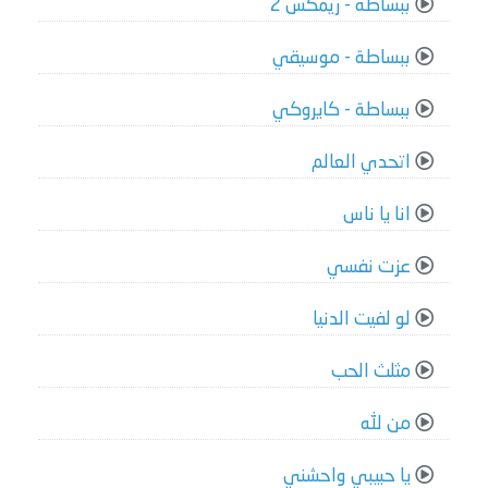
ببساطة - ريمكس 2
ببساطة - موسيقي
ببساطة - كايروكي
اتحدي العالم
انا يا ناس
عزت نفسي
لو لفيت الدنيا
مثلث الحب
من لله
يا حبيبي واحشني