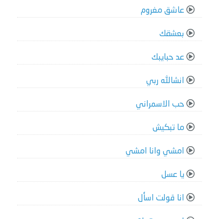
عاشق مغروم
بعشقك
عد حبايبك
انشالله ربي
حب الاسمراني
ما تبكيش
امشي وانا امشي
يا عسل
انا قولت اسأل