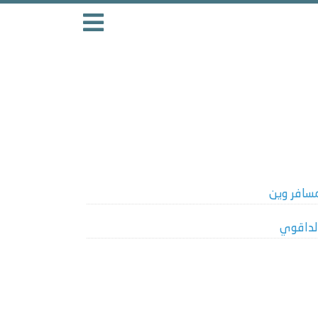
سافر وين
لداقوي