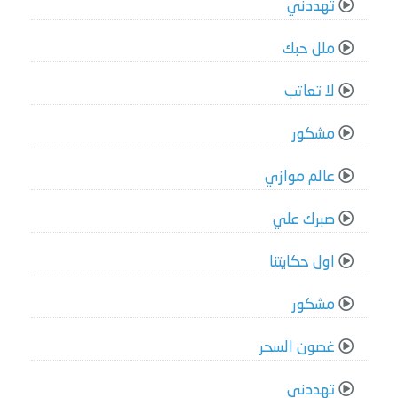
تهددني
ملل حبك
لا تعاتب
مشكور
عالم موازي
صبرك علي
اول حكايتنا
مشكور
غصون السحر
تهددني