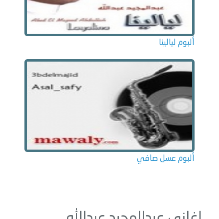
ألبوم ليالينا
ألبوم عسل صافي
اغاني عبدالمجيد عبدالله