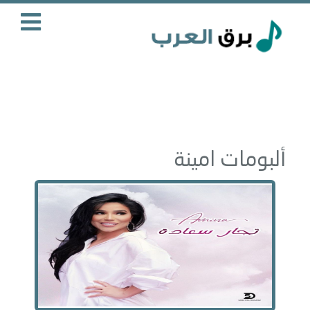
ألبومات امينة