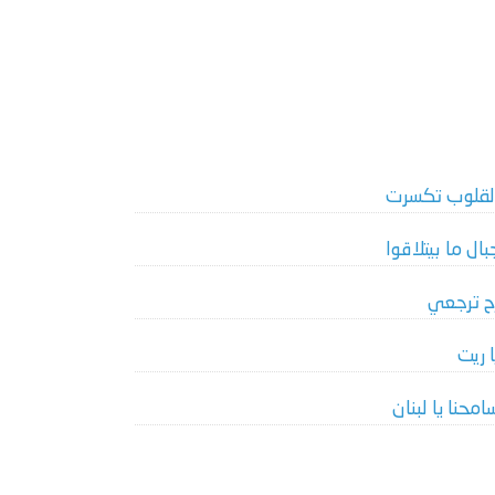
لقلوب تكسرت
بال ما بيتلاقوا
ح ترجعي
ا ريت
امحنا يا لبنان