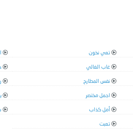
تعي نخون
ا
غاب الغالي
ج
نفس المطارح
ر
اجمل مختصر
ي
أمل كذاب
س
تعبت