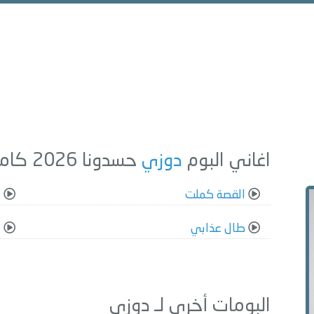
اغاني البوم
دوزي
حسدونا 2026 كاملة
القصة كملت
ح
طال عذابي
ل
البومات أخرى لـ دوزي